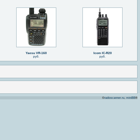
Yaesu VR-160
Icom IC-R20
руб.
руб.
©
radioscanner.ru
,
miniBB
®