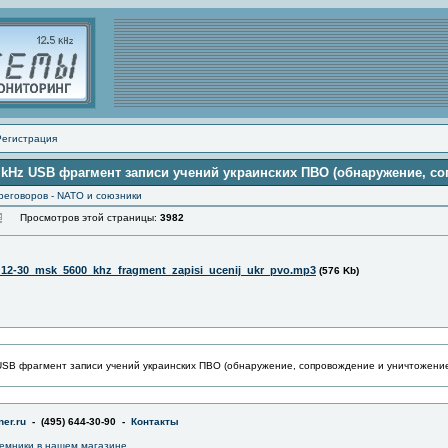
Регистрация
00 kHz USB фрагмент записи учений украинских ПВО (обнаружение, с
реговоров - NATO и союзники
Просмотров этой страницы:
3982
_12-30_msk_5600_khz_fragment_zapisi_ucenij_ukr_pvo.mp3
(576 Kb)
 USB фрагмент записи учений украинских ПВО (обнаружение, сопровождение и уничтожени
er.ru
- (495) 644-30-90 -
Контакты
емники в
нашем магазине