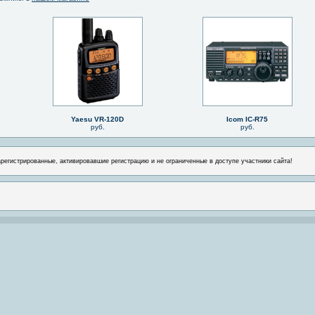
Yaesu VR-120D
Icom IC-R75
руб.
руб.
арегистрированные, активировавшие регистрацию и не ограниченные в доступе участники сайта!