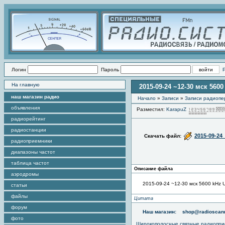
Логин
Пароль
На главную
2015-09-24 ~12-30 мск 56
наш магазин радио
Начало
»
Записи
»
Записи радиопе
объявления
Разместил:
KarapuZ
радиорейтинг
радиостанции
2015-09-24
Скачать файл:
радиоприемники
диапазоны частот
таблица частот
Описание файла
аэродромы
2015-09-24 ~12-30 мск 5600 kHz
статьи
файлы
Цитата
форум
Наш магазин:
shop@radioscann
фото
Широкополосные связные радиопри