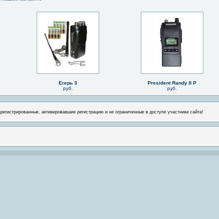
Егерь 3
President Randy II P
руб.
руб.
арегистрированные, активировавшие регистрацию и не ограниченные в доступе участники сайта!