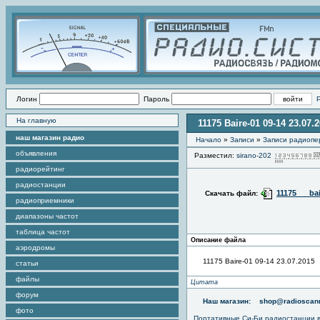
Логин
Пароль
На главную
11175 Baire-01 09-14 23.07.
наш магазин радио
Начало
»
Записи
»
Записи радиопе
объявления
Разместил:
sirano-202
радиорейтинг
радиостанции
11175___ba
Скачать файл:
радиоприемники
диапазоны частот
таблица частот
Описание файла
аэродромы
11175 Baire-01 09-14 23.07.2015
статьи
файлы
Цитата
форум
Наш магазин:
shop@radioscann
фото
Портативные
Си-Би радиостанции
в