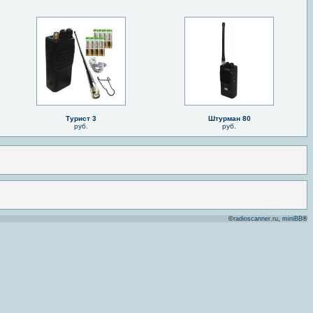
Турист 3
Штурман 80
руб.
руб.
©
radioscanner.ru
,
miniBB
®