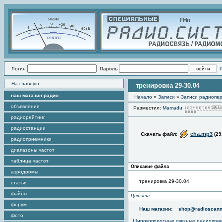
Логин
Пароль
На главную
тренировка 29-30.04
наш магазин радио
Начало
»
Записи
»
Записи радиопер
объявления
Разместил:
Mamadu
радиорейтинг
радиостанции
eha.mp3
Скачать файл:
(29
радиоприемники
диапазоны частот
таблица частот
Описание файла
аэродромы
тренировка 29-30.04
статьи
файлы
Цитата
форум
Наш магазин:
shop@radioscann
фото
Широкополосные связные радиопри