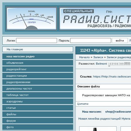
Логин
Пароль
На главную
11243 =Alpha=. Система свя
наш магазин радио
Начало
»
Записи
»
Записи радиопер
объявления
Разместил:
Belmont
радиорейтинг
радиостанции
Ссылка
:
https://http://nato.radioscan
радиоприемники
Описание файла
диапазоны частот
таблица частот
Радиоперехват авиации НАТО на ч
аэродромы
Цитата
статьи
Наш магазин:
shop@radioscann
файлы
Новая линейка радиостанций Hytera
форум
фото