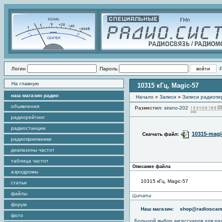
Логин
Пароль
На главную
10315 кГц, Magic-57
наш магазин радио
Начало
»
Записи
»
Записи радиопе
объявления
Разместил:
sirano-202
радиорейтинг
радиостанции
10315-magi
Скачать файл:
радиоприемники
диапазоны частот
таблица частот
Описание файла
аэродромы
10315 кГц, Magic-57
статьи
файлы
Цитата
форум
Наш магазин:
shop@radioscann
фото
Большой выбор аксессуаров для ра