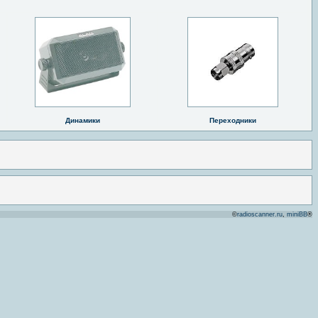
Динамики
Переходники
©
radioscanner.ru
,
miniBB
®