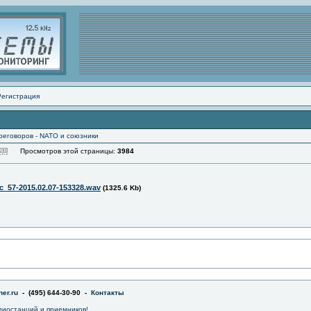
Регистрация
реговоров - NATO и союзники
Просмотров этой страницы:
3984
c_57-2015.02.07-153328.wav
(1325.6 Kb)
er.ru
- (495) 644-30-90 -
Контакты
диостанций и приемников!