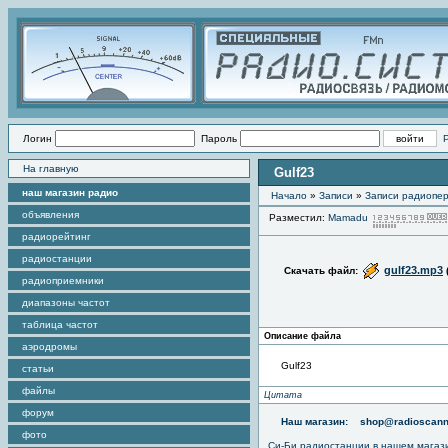
Логин
Пароль
На главную
Gulf23
наш магазин радио
Начало
»
Записи
»
Записи радиопер
объявления
Разместил:
Mamadu
радиорейтинг
радиостанции
gulf23.mp3
Скачать файл:
радиоприемники
диапазоны частот
таблица частот
Описание файла
аэродромы
Gulf23
статьи
файлы
Цитата
форум
Наш магазин:
shop@radioscann
фото
Си-Би радиостанции в нашем магаз