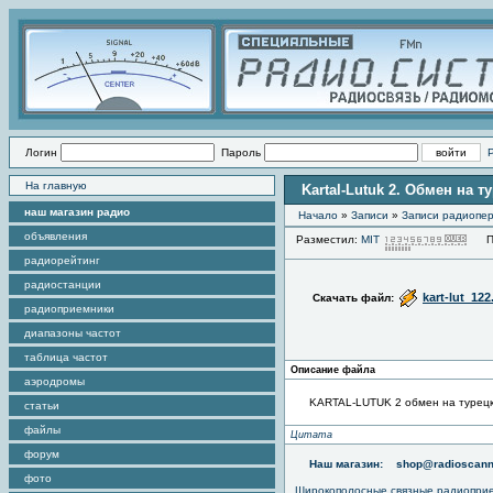
Логин
Пароль
На главную
Kartal-Lutuk 2. Обмен на т
наш магазин радио
Начало
»
Записи
»
Записи радиопер
объявления
Разместил:
MIT
Про
радиорейтинг
радиостанции
kart-lut_12
Скачать файл:
радиоприемники
диапазоны частот
таблица частот
Описание файла
аэродромы
KARTAL-LUTUK 2 обмен на турец
статьи
файлы
Цитата
форум
Наш магазин:
shop@radioscann
фото
Широкополосные связные радиопри