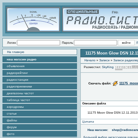
Логин
Пароль
На главную
11175 Moon Glow DSN 12.11
наш магазин радио
Начало
»
Записи
»
Записи радиопе
объявления
Разместил:
SkyKing
радиорейтинг
радиостанции
11175_moon
Скачать файл:
радиоприемники
диапазоны частот
таблица частот
Описание файла
аэродромы
11175 Moon Glow DSN 12.11.2013
статьи
файлы
Цитата
форум
Наш магазин:
shop@radioscann
фото
Большой выбор аксессуаров для ра