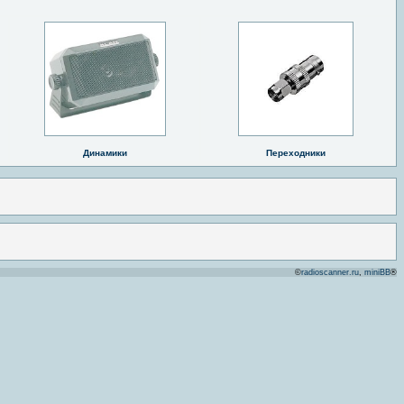
Динамики
Переходники
©
radioscanner.ru
,
miniBB
®