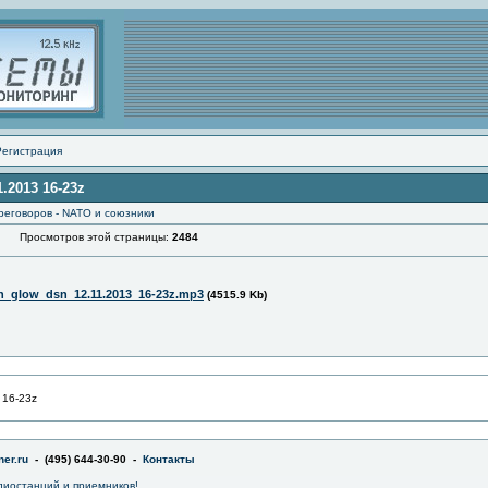
Регистрация
.2013 16-23z
реговоров - NATO и союзники
Просмотров этой страницы:
2484
_glow_dsn_12.11.2013_16-23z.mp3
(4515.9 Kb)
 16-23z
er.ru
- (495) 644-30-90 -
Контакты
диостанций и приемников!