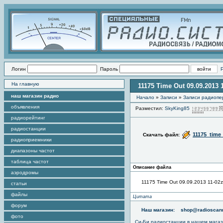
Логин
Пароль
На главную
11175 Time Out 09.09.2013 
наш магазин радио
Начало
»
Записи
»
Записи радиопе
объявления
Разместил:
SkyKing85
радиорейтинг
радиостанции
11175_time
Скачать файл:
радиоприемники
диапазоны частот
таблица частот
Описание файла
аэродромы
11175 Time Out 09.09.2013 11-02z
статьи
файлы
Цитата
форум
Наш магазин:
shop@radioscann
фото
Си-Би радиостанции в нашем мага