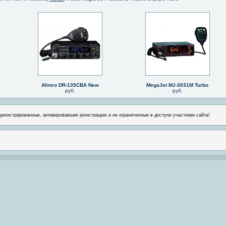
Alinco DR-135CBA New
MegaJet MJ-3031M Turbo
руб.
руб.
арегистрированные, активировавшие регистрацию и не ограниченные в доступе участники сайта!