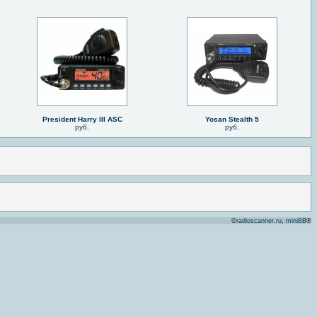
President Harry III ASC
Yosan Stealth 5
руб.
руб.
©
radioscanner.ru
,
miniBB
®