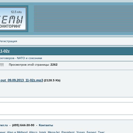
Регистрация
11-02z
реговоров - NATO и союзники
Просмотров этой страницы:
2262
_out_09.09.2013_11-02z.mp3
(2128.5 Kb)
er.ru
- (495) 644-30-90 -
Контакты
зине
:
Alan и Midland
,
Alinco
,
Intek
,
MegaJet
,
President
,
Yosan
,
Беркут
,
Таис