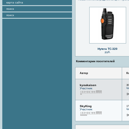
карта сайта
поиск
поиск
Hytera TC-320
руб.
Комментарии посетителей
Автор
К
kyoukaisen
30
Ци
Участник
Э
SkyKing
17
Ци
Участник
Э