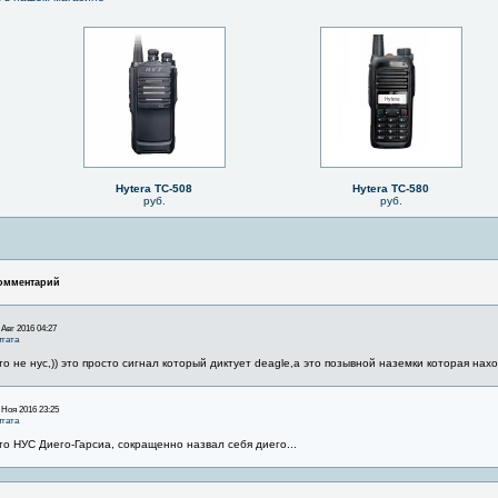
Hytera TC-508
Hytera TC-580
руб.
руб.
омментарий
 Авг 2016 04:27
тата
то не нус,)) это просто сигнал который диктует deagle,а это позывной наземки которая нахо
 Ноя 2016 23:25
тата
то НУС Диего-Гарсиа, сокращенно назвал себя диего...