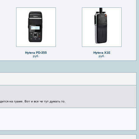
Hytera PD-355
Hytera X1E
руб.
руб.
дится на гуаме. Вот и все че тут думать то.