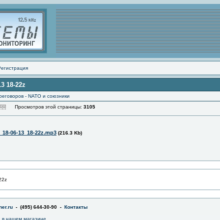
Регистрация
3 18-22z
реговоров - NATO и союзники
Просмотров этой страницы:
3105
_18-06-13_18-22z.mp3
(216.3 Kb)
22z
er.ru
- (495) 644-30-90 -
Контакты
a в нашем магазине