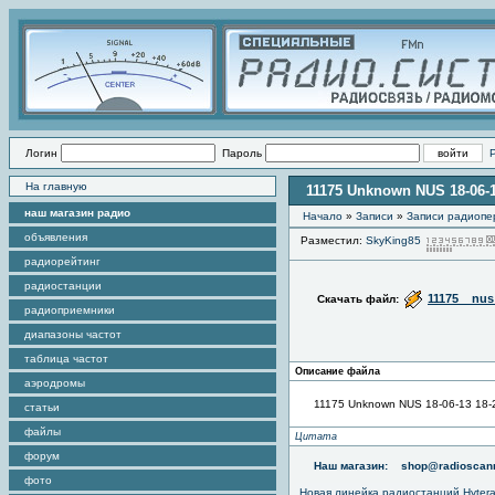
Логин
Пароль
На главную
11175 Unknown NUS 18-06-1
наш магазин радио
Начало
»
Записи
»
Записи радиопе
объявления
Разместил:
SkyKing85
радиорейтинг
радиостанции
11175__nus
Скачать файл:
радиоприемники
диапазоны частот
таблица частот
Описание файла
аэродромы
11175 Unknown NUS 18-06-13 18-
статьи
файлы
Цитата
форум
Наш магазин:
shop@radioscann
фото
Новая линейка радиостанций Hyter