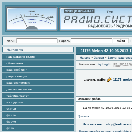
Логин
Пароль
На главную
11175 Melon 42 10.06.2013 1
наш магазин радио
Начало
»
Записи
»
Записи радиопер
объявления
Разместил:
SkyKing85
радиорейтинг
радиостанции
11175_melo
Скачать файл:
радиоприемники
диапазоны частот
таблица частот
Описание файла
аэродромы
11175 Melon 42 10.06.2013 13-38-
статьи
файлы
Цитата
форум
Наш магазин:
shop@radioscann
фото
Новая линейка радиостанций Hytera