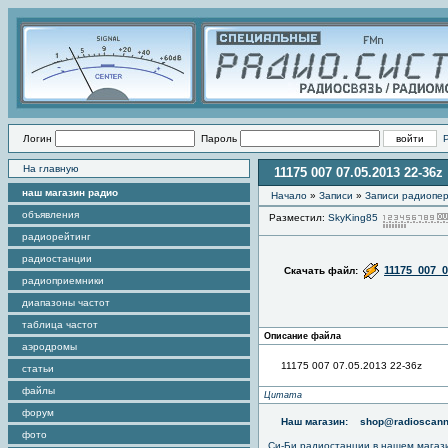
Логин
Пароль
На главную
11175 007 07.05.2013 22-36z
наш магазин радио
Начало
»
Записи
»
Записи радиопер
объявления
Разместил:
SkyKing85
радиорейтинг
радиостанции
11175_007_0
Скачать файл:
радиоприемники
диапазоны частот
таблица частот
Описание файла
аэродромы
11175 007 07.05.2013 22-36z
статьи
файлы
Цитата
форум
Наш магазин:
shop@radioscann
фото
Си-Би радиостанции в нашем магаз