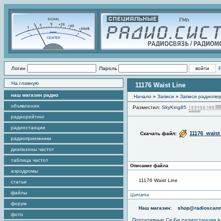
Логин
Пароль
На главную
11176 Waist Line
наш магазин радио
Начало
»
Записи
»
Записи радиопер
объявления
Разместил:
SkyKing85
радиорейтинг
радиостанции
11176_waist
Скачать файл:
радиоприемники
диапазоны частот
таблица частот
Описание файла
аэродромы
11176 Waist Line
статьи
файлы
Цитата
форум
Наш магазин:
shop@radioscann
фото
Портативные
Си-Би радиостанции
в