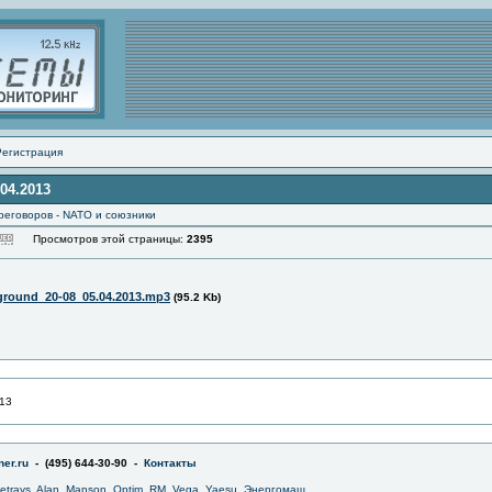
Регистрация
04.2013
реговоров - NATO и союзники
Просмотров этой страницы:
2395
ground_20-08_05.04.2013.mp3
(95.2 Kb)
013
er.ru
- (495) 644-30-90 -
Контакты
jetrays
,
Alan
,
Manson
,
Optim
,
RM
,
Vega
,
Yaesu
,
Энергомаш