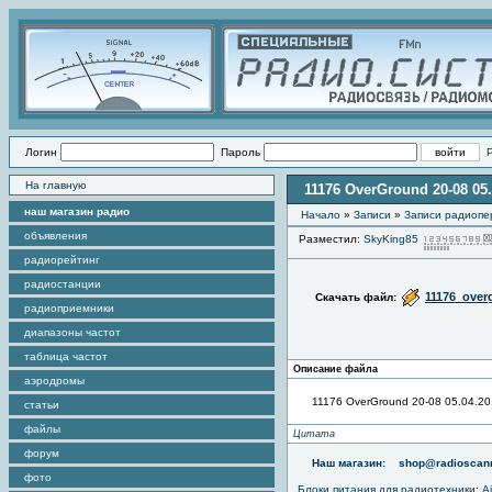
Логин
Пароль
На главную
11176 OverGround 20-08 05.
наш магазин радио
Начало
»
Записи
»
Записи радиопе
объявления
Разместил:
SkyKing85
радиорейтинг
радиостанции
11176_over
Скачать файл:
радиоприемники
диапазоны частот
таблица частот
Описание файла
аэродромы
11176 OverGround 20-08 05.04.2
статьи
файлы
Цитата
форум
Наш магазин:
shop@radioscann
фото
Блоки питания для радиотехники
:
A