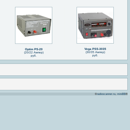
Vega PSS-3035
Optim PS-20
(30/35 Ампер)
(20/22 Ампер)
руб.
руб.
©
radioscanner.ru
,
miniBB
®