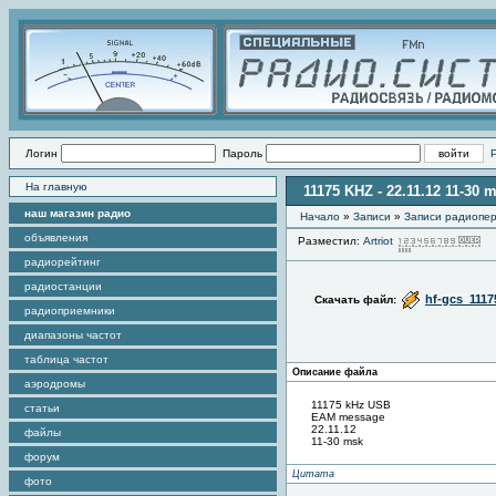
Логин
Пароль
На главную
11175 KHZ - 22.11.12 11-30 
наш магазин радио
Начало
»
Записи
»
Записи радиопер
объявления
Разместил:
Artriot
П
радиорейтинг
радиостанции
hf-gcs_1117
Скачать файл:
радиоприемники
диапазоны частот
таблица частот
Описание файла
аэродромы
11175 kHz USB
статьи
EAM message
22.11.12
файлы
11-30 msk
форум
Цитата
фото