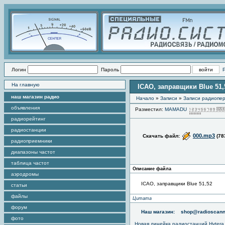
Логин
Пароль
На главную
ICAO, заправщики Blue 51,
наш магазин радио
Начало
»
Записи
»
Записи радиопер
объявления
Разместил:
MAMADU
радиорейтинг
радиостанции
000.mp3
Скачать файл:
(78
радиоприемники
диапазоны частот
таблица частот
Описание файла
аэродромы
ICAO, заправщики Blue 51,52
статьи
файлы
Цитата
форум
Наш магазин:
shop@radioscann
фото
Новая линейка радиостанций Hytera