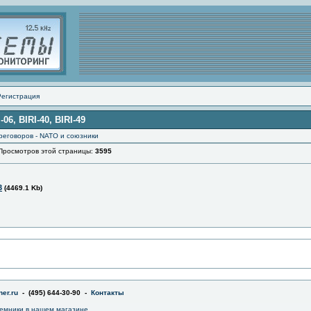
Регистрация
6, BIRI-40, BIRI-49
реговоров - NATO и союзники
осмотров этой страницы:
3595
3
(4469.1 Kb)
er.ru
- (495) 644-30-90 -
Контакты
емники в
нашем магазине