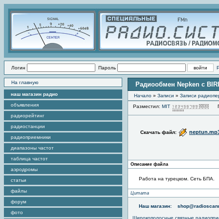
Логин
Пароль
На главную
Радиообмен Nepken c BIRI-0
наш магазин радио
Начало
»
Записи
»
Записи радиопе
объявления
Разместил:
MIT
Пр
радиорейтинг
радиостанции
neptun.mp
Скачать файл:
радиоприемники
диапазоны частот
таблица частот
Описание файла
аэродромы
Работа на турецком. Сеть БПА.
статьи
файлы
Цитата
форум
Наш магазин:
shop@radioscann
фото
Широкополосные связные радиопри