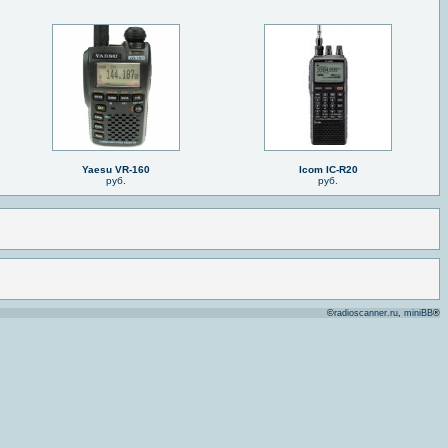
Yaesu VR-160
Icom IC-R20
руб.
руб.
©
radioscanner.ru
,
miniBB
®