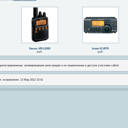
Yaesu VR-120D
Icom IC-R75
руб.
руб.
арегистрированные, активировавшие регистрацию и не ограниченные в доступе участники сайта!
л. исправление: 13 Мар 2012 15:41