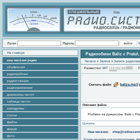
Логин
Пароль
На главную
Радиообмен Baliz c Pratul, 
наш магазин радио
Начало
»
Записи
»
Записи радиопер
объявления
Разместил:
MIT
Про
радиорейтинг
радиостанции
baliza.mp3
Скачать файл:
радиоприемники
диапазоны частот
таблица частот
Описание файла
аэродромы
Р/обмен на румынском. Baliz c Pratu
статьи
файлы
Цитата
форум
Наш магазин:
shop@radioscann
фото
Блоки питания для радиотехники
:
Aj