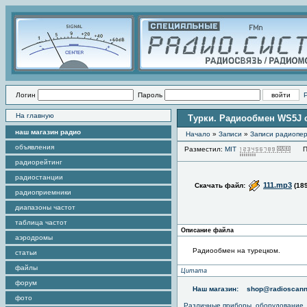
Логин
Пароль
На главную
Турки. Радиообмен WS5J с
наш магазин радио
Начало
»
Записи
»
Записи радиопер
объявления
Разместил:
MIT
Про
радиорейтинг
радиостанции
111.mp3
Скачать файл:
(18
радиоприемники
диапазоны частот
таблица частот
Описание файла
аэродромы
Радиообмен на турецком.
статьи
файлы
Цитата
форум
Наш магазин:
shop@radioscann
фото
Различные приборы, оборудование,