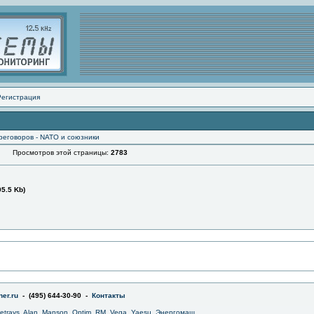
Регистрация
реговоров - NATO и союзники
Просмотров этой страницы:
2783
95.5 Kb)
er.ru
- (495) 644-30-90 -
Контакты
jetrays
,
Alan
,
Manson
,
Optim
,
RM
,
Vega
,
Yaesu
,
Энергомаш