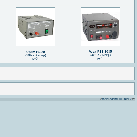
Vega PSS-3035
Optim PS-20
(30/35 Ампер)
(20/22 Ампер)
руб.
руб.
©
radioscanner.ru
,
miniBB
®