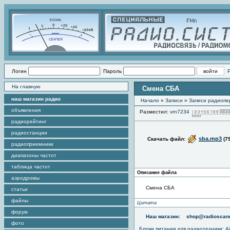
Логин
Пароль
На главную
Смена СБА
наш магазин радио
Начало
»
Записи
»
Записи радиопе
объявления
Разместил:
vrn7234
радиорейтинг
радиостанции
sba.mp3
Скачать файл:
(7
радиоприемники
диапазоны частот
таблица частот
Описание файла
аэродромы
Смена СБА
статьи
файлы
Цитата
форум
Наш магазин:
shop@radioscann
фото
Блоки питания для радиотехники
:
A