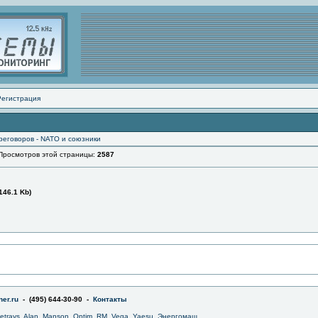
Регистрация
реговоров - NATO и союзники
осмотров этой страницы:
2587
146.1 Kb)
er.ru
- (495) 644-30-90 -
Контакты
jetrays
,
Alan
,
Manson
,
Optim
,
RM
,
Vega
,
Yaesu
,
Энергомаш