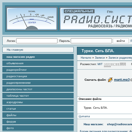
Логин
Пароль
На главную
Турки. Сеть БПА.
наш магазин радио
Начало
»
Записи
»
Записи радиопе
объявления
Разместил:
MIT
Пр
радиорейтинг
радиостанции
marti.mp3
Скачать файл:
(
радиоприемники
диапазоны частот
таблица частот
Описание файла
аэродромы
Турки. Сеть БПА.
статьи
файлы
Цитата
форум
Наш магазин:
shop@radioscann
фото
Блоки питания для радиотехники
:
A