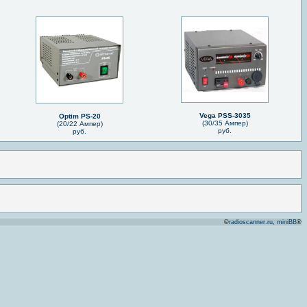
Vega PSS-3035
Optim PS-20
(30/35 Ампер)
(20/22 Ампер)
руб.
руб.
©
radioscanner.ru
,
miniBB
®