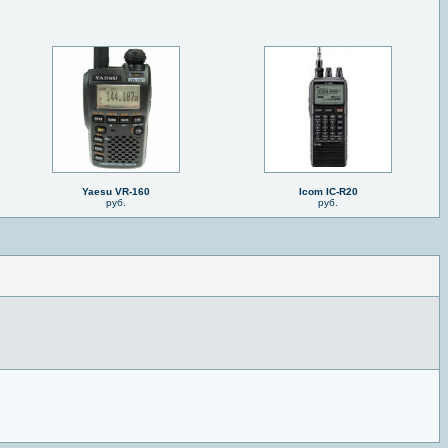
Yaesu VR-160
Icom IC-R20
руб.
руб.