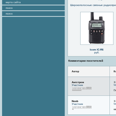
карта сайта
Широкополосные связные радиопри
поиск
поиск
Icom IC-R6
руб.
Комментарии посетителей
Автор
К
Ангстрем
11
Ци
Участник
Г
Noob
11
Ци
Участник
к