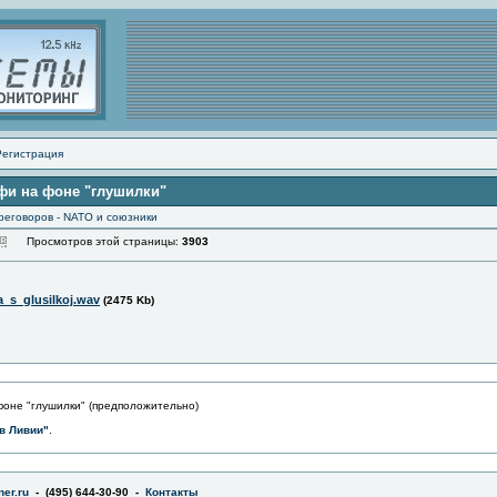
Регистрация
фи на фоне "глушилки"
реговоров - NATO и союзники
Просмотров этой страницы:
3903
_s_glusilkoj.wav
(2475 Kb)
оне "глушилки" (предположительно)
в Ливии"
.
er.ru
- (495) 644-30-90 -
Контакты