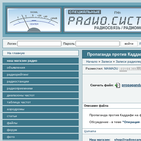
Логин
Пароль
На главную
Пропаганда против Кадда
наш магазин радио
Начало
»
Записи
»
Записи радиопе
объявления
Разместил:
MAMADU
радиорейтинг
радиостанции
propaganda
Скачать файл:
радиоприемники
диапазоны частот
таблица частот
Описание файла
аэродромы
Пропаганда против Каддафи на ф
статьи
Обсуждение - в теме
"Операция 
файлы
форум
Цитата
фото
Наш магазин:
shop@radioscann