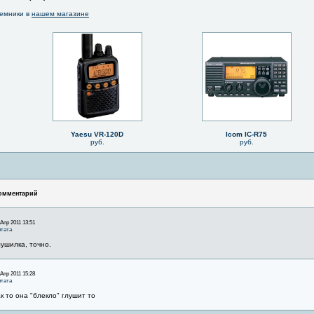
емники в
нашем магазине
Yaesu VR-120D
Icom IC-R75
руб.
руб.
омментарий
 Апр 2011 13:51
тата
лушилка, точно.
 Апр 2011 15:28
тата
ак то она "блекло" глушит то