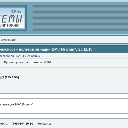
Регистрация
опасности полетов авиации ВМС Италии", 23.11.10 г.
реговоров - NATO и союзники
Просмотров этой страницы:
4004
mp3
(319.3 Kb)
ов авиации ВМС Италии"
er.ru
- (495) 644-30-90 -
Контакты