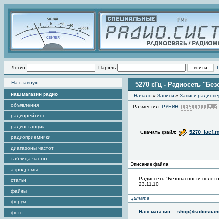
Логин
Пароль
На главную
5270 кГц - Радиосеть "Без
наш магазин радио
Начало
»
Записи
»
Записи радиопе
объявления
Разместил:
РУБИН
радиорейтинг
радиостанции
5270_iaef.
Скачать файл:
радиоприемники
диапазоны частот
таблица частот
Описание файла
аэродромы
Радиосеть "Безопасности полет
статьи
23.11.10
файлы
Цитата
форум
Наш магазин:
shop@radioscann
фото