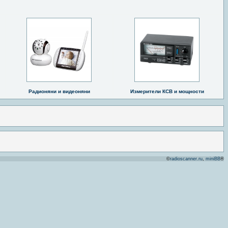
Радионяни и видеоняни
Измерители КСВ и мощности
©
radioscanner.ru
,
miniBB
®