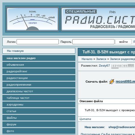
Логин
Пароль
На главную
Tuff-31. B-52H выходит с 
наш магазин радио
Начало
»
Записи
»
Записи радиопер
объявления
Разместил:
Zesty67
радиорейтинг
радиостанции
record093.
Скачать файл:
радиоприемники
диапазоны частот
таблица частот
Описание файла
аэродромы
Tuff-31. B-52H выходит с проверко
статьи
файлы
Цитата
форум
Наш магазин:
shop@radioscann
фото
Портативные
Си-Би радиостанции
в