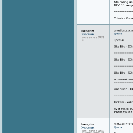
Stn calling u
RC-135, инде
==========
Yokota - Gro
Isengrim
30 Май 2012 19:16
Цитата
Участник
Третья:
Sky Bird - [C
==========
Sky Bird - [Ch
==========
Sky Bird - [C
позывной неп
==========
Andersen - HU 
==========
Hickam - Yok
ну и тесты вс
Разведчиков 
Isengrim
30 Май 2012 19:19
Цитата
Участник