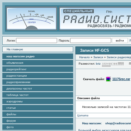
Логин
Пароль
На главную
Записи HF-GCS
наш магазин радио
Начало
»
Записи
»
Записи радиопер
объявления
Разместил:
briz
Про
радиорейтинг
радиостанции
11175rec.rar
Скачать файл:
радиоприемники
диапазоны частот
таблица частот
Описание файла
аэродромы
Несколько записей на частотах 11
статьи
файлы
Цитата
форум
Наш магазин:
shop@radioscann
фото
Большой выбор аксессуаров для рад