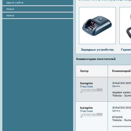
карта сайта
поиск
поиск
Зарядные устройства
Гарни
Комментарии посетителей
Автор
Комментарий
Isengrim
30 Май 2012 18:05
Цитата
Участник
первая запис
Yokota - Sum
Isengrim
30 Май 2012 19:03
Цитата
Участник
вторая:
Yokota - Sum
==========