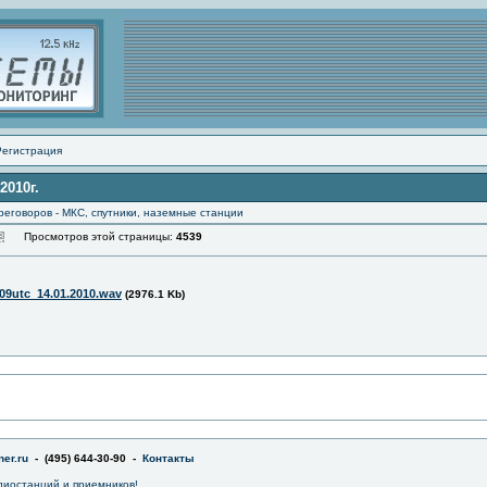
Регистрация
2010г.
еговоров - МКС, спутники, наземные станции
Просмотров этой страницы:
4539
.09utc_14.01.2010.wav
(2976.1 Kb)
er.ru
- (495) 644-30-90 -
Контакты
диостанций и приемников!