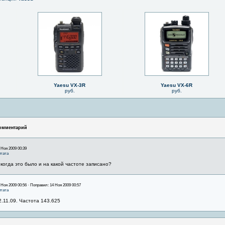
Yaesu VX-3R
Yaesu VX-6R
руб.
руб.
омментарий
 Ноя 2009 00:39
тата
 когда это было и на какой частоте записано?
 Ноя 2009 00:56 · Поправил: 14 Ноя 2009 00:57
тата
2.11.09. Частота 143.625