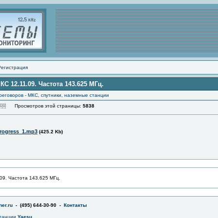
Регистрация
С 12.11.09. Частота 143.625 МГц.
еговоров - МКС, спутники, наземные станции
Просмотров этой страницы:
5838
rogress_1.mp3
(425.2 Kb)
09. Частота 143.625 МГц.
er.ru
- (495) 644-30-90 -
Контакты
станции
Yaesu