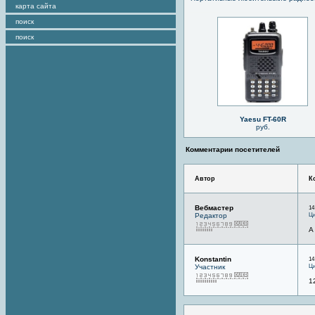
карта сайта
поиск
поиск
Yaesu FT-60R
руб.
Комментарии посетителей
Автор
К
Вебмастер
14
Ци
Редактор
А
Konstantin
14
Ци
Участник
1