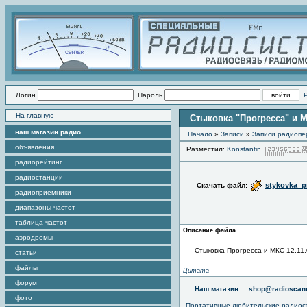
Логин
Пароль
На главную
Стыковка "Прогресса" и МК
наш магазин радио
Начало
»
Записи
»
Записи радиопер
объявления
Разместил:
Konstantin
радиорейтинг
радиостанции
stykovka_p
Скачать файл:
радиоприемники
диапазоны частот
таблица частот
Описание файла
аэродромы
Стыковка Прогресса и МКС 12.11.
статьи
файлы
Цитата
форум
Наш магазин:
shop@radioscann
фото
Портативные любительские радио