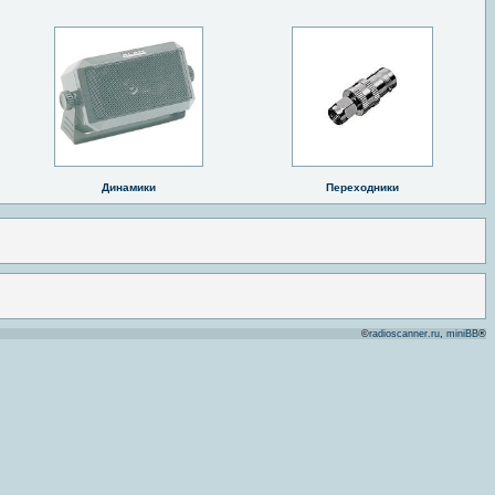
Динамики
Переходники
©
radioscanner.ru
,
miniBB
®