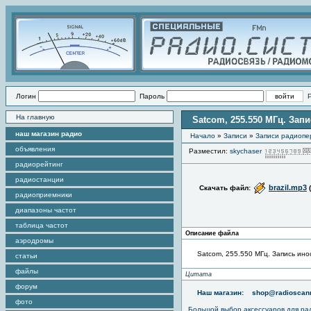
Логин
Пароль
На главную
Satcom, 255.550 МГц. Зап
наш магазин радио
Начало
»
Записи
»
Записи радиопер
объявления
Разместил:
skychaser
радиорейтинг
радиостанции
brazil.mp3
Скачать файл:
радиоприемники
диапазоны частот
таблица частот
Описание файла
аэродромы
Satcom, 255.550 МГц. Запись ино
статьи
файлы
Цитата
форум
Наш магазин:
shop@radioscann
фото
Большой выбор аксессуаров для ра