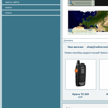
карта сайта
поиск
поиск
Цитата
Наш магазин:
shop@radioscann
Новая линейка радиостанций Hytera
Hytera TC-320
H
руб.