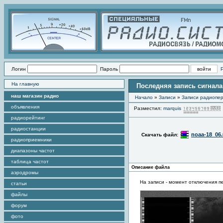
Логин
Пароль
На главную
Последняя запись сигнала
наш магазин радио
Начало
»
Записи
»
Записи радиопер
объявления
Разместил:
marquis
радиорейтинг
радиостанции
noaa-18_06.
Скачать файл:
радиоприемники
диапазоны частот
таблица частот
Описание файла
аэродромы
На записи - момент отключения п
статьи
файлы
форум
фото