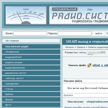
Логин
Пароль
На главную
143.625 выход в открытый 
наш магазин радио
Начало
»
Записи
»
Записи радиопер
объявления
Разместил:
mirney
П
радиорейтинг
радиостанции
vihod_v_otk
Скачать файл:
радиоприемники
диапазоны частот
таблица частот
Описание файла
аэродромы
Все витки над Восточной Сибирью
статьи
файлы
Цитата
форум
Наш магазин:
shop@radioscann
фото
Новая линейка радиостанций Hytera