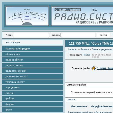
Логин
Пароль
На главную
121.750 МГЦ. "Союз ТМА-17
наш магазин радио
Начало
»
Записи
»
Записи радиопер
объявления
Разместил:
RN3ZF
радиорейтинг
радиостанции
3_souz_tma
Скачать файл:
радиоприемники
диапазоны частот
таблица частот
Описание файла
аэродромы
В записи четвертый виток после с
статьи
файлы
Цитата
форум
Наш магазин:
shop@radioscann
фото
Различные приборы, оборудование,