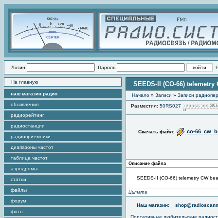
Логин
Пароль
На главную
SEEDS-II (CO-66) telemetry
наш магазин радио
Начало
»
Записи
»
Записи радиопер
объявления
Разместил:
50RS027
радиорейтинг
радиостанции
co-66_cw_b
Скачать файл:
радиоприемники
диапазоны частот
таблица частот
Описание файла
аэродромы
SEEDS-II (CO-66) telemetry CW b
статьи
файлы
Цитата
форум
Наш магазин:
shop@radioscann
фото
Портативные любительские радиос