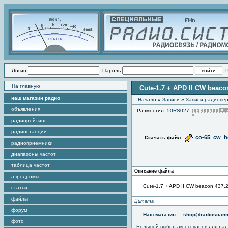
Логин
Пароль
На главную
Cute-1.7 + APD II CW beac
наш магазин радио
Начало
»
Записи
»
Записи радиопер
объявления
Разместил:
50RS027
радиорейтинг
радиостанции
co-65_cw_b
Скачать файл:
радиоприемники
диапазоны частот
таблица частот
Описание файла
аэродромы
Cute-1.7 + APD II CW beacon 437
статьи
файлы
Цитата
форум
Наш магазин:
shop@radioscann
фото
Большой выбор аксессуаров для рад