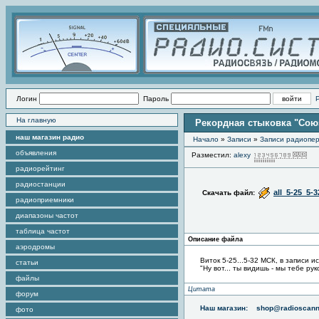
Логин
Пароль
На главную
Рекордная стыковка "Союз
наш магазин радио
Начало
»
Записи
»
Записи радиопер
объявления
Разместил:
alexy
Пр
радиорейтинг
радиостанции
all_5-25_5-
Скачать файл:
радиоприемники
диапазоны частот
таблица частот
Описание файла
аэродромы
Виток 5-25...5-32 МСК, в записи 
статьи
"Ну вот... ты видишь - мы тебе ру
файлы
Цитата
форум
Наш магазин:
shop@radioscann
фото