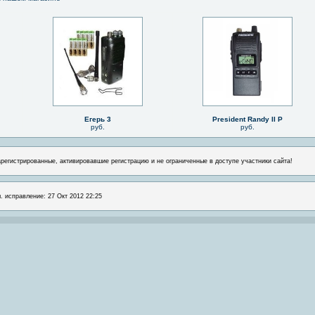
Егерь 3
President Randy II P
руб.
руб.
арегистрированные, активировавшие регистрацию и не ограниченные в доступе участники сайта!
л. исправление: 27 Окт 2012 22:25