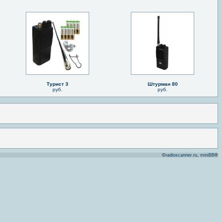
Турист 3
Штурман 80
руб.
руб.
©
radioscanner.ru
,
miniBB
®