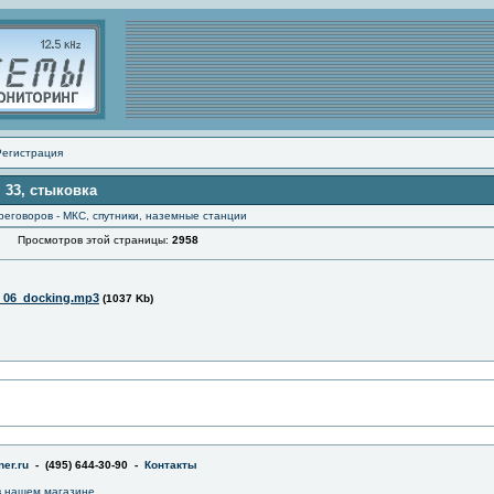
Регистрация
 33, стыковка
еговоров - МКС, спутники, наземные станции
Просмотров этой страницы:
2958
_06_docking.mp3
(1037 Kb)
er.ru
- (495) 644-30-90 -
Контакты
 нашем магазине