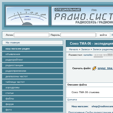
Логин
Пароль
На главную
Союз ТМА-06 - экспедиция
наш магазин радио
Начало
»
Записи
»
Записи радиопер
объявления
Разместил:
ramelito
радиорейтинг
радиостанции
soyuz_tma
Скачать файл:
радиоприемники
диапазоны частот
таблица частот
Описание файла
аэродромы
Союз ТМА 06 стыковка
статьи
файлы
Цитата
форум
Наш магазин:
shop@radioscann
фото
Портативные
Си-Би радиостанции
в