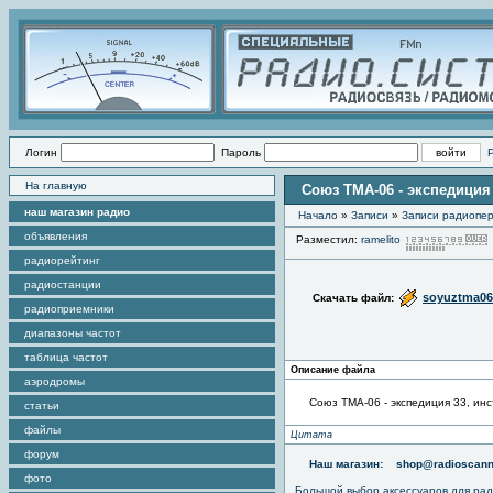
Логин
Пароль
На главную
Союз ТМА-06 - экспедиция
наш магазин радио
Начало
»
Записи
»
Записи радиопер
объявления
Разместил:
ramelito
радиорейтинг
радиостанции
soyuztma06
Скачать файл:
радиоприемники
диапазоны частот
таблица частот
Описание файла
аэродромы
Союз ТМА-06 - экспедиция 33, ин
статьи
файлы
Цитата
форум
Наш магазин:
shop@radioscann
фото
Большой выбор аксессуаров для рад