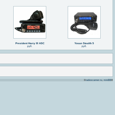
President Harry III ASC
Yosan Stealth 5
руб.
руб.
©
radioscanner.ru
,
miniBB
®