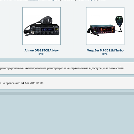
Alinco DR-135CBA New
MegaJet MJ-3031M Turbo
руб.
руб.
арегистрированные, активировавшие регистрацию и не ограниченные в доступе участники сайта!
л. исправление: 04 Авг 2011 01:36