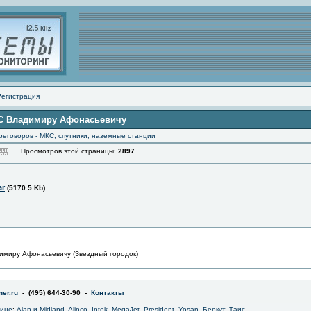
Регистрация
КС Владимиру Афонасьевичу
еговоров - МКС, спутники, наземные станции
Просмотров этой страницы:
2897
ar
(5170.5 Kb)
имиру Афонасьевичу (Звездный городок)
er.ru
- (495) 644-30-90 -
Контакты
зине
:
Alan и Midland
,
Alinco
,
Intek
,
MegaJet
,
President
,
Yosan
,
Беркут
,
Таис