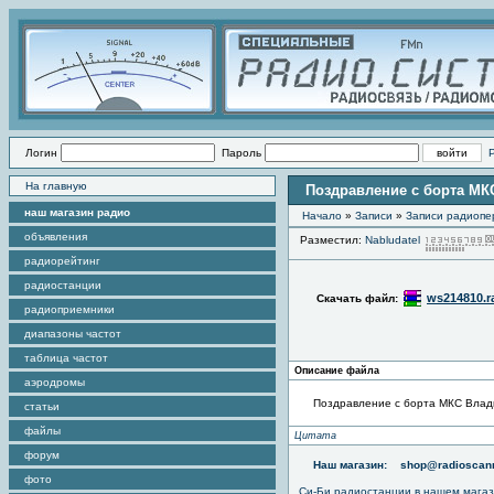
Логин
Пароль
На главную
Поздравление с борта М
наш магазин радио
Начало
»
Записи
»
Записи радиопер
объявления
Разместил:
Nabludatel
радиорейтинг
радиостанции
ws214810.r
Скачать файл:
радиоприемники
диапазоны частот
таблица частот
Описание файла
аэродромы
Поздравление с борта МКС Влад
статьи
файлы
Цитата
форум
Наш магазин:
shop@radioscann
фото
Си-Би радиостанции в нашем мага