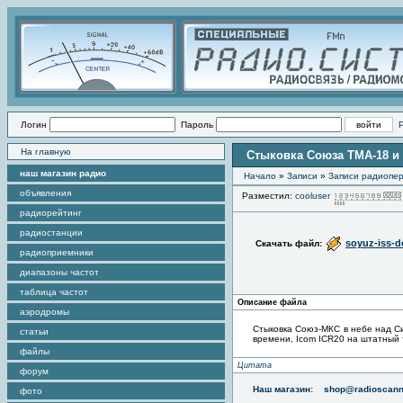
Логин
Пароль
На главную
Стыковка Союза ТМА-18 и 
наш магазин радио
Начало
»
Записи
»
Записи радиопер
объявления
Разместил:
cooluser
радиорейтинг
радиостанции
soyuz-iss-
Скачать файл:
радиоприемники
диапазоны частот
таблица частот
Описание файла
аэродромы
Стыковка Союз-МКС в небе над Си
статьи
времени, Icom ICR20 на штатный 
файлы
Цитата
форум
Наш магазин:
shop@radioscann
фото