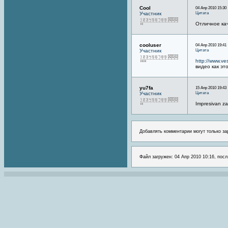
Cool
04 Апр 2010 15:30
Цитата
Участник
Отличное кач
cooluser
04 Апр 2010 19:41
Цитата
Участник
http://www.ve
видео как эт
yu7fa
15 Апр 2010 19:43
Цитата
Участник
Impresivan za
Добавлять комментарии могут только за
Файл загружен: 04 Апр 2010 10:16, посл