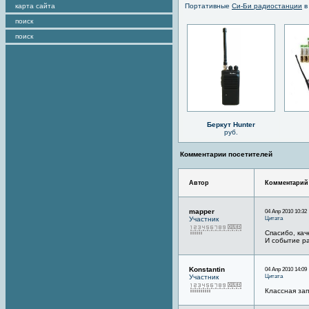
карта сайта
Портативные
Си-Би радиостанции
в
поиск
поиск
Беркут Hunter
руб.
Комментарии посетителей
Автор
Комментарий
mapper
04 Апр 2010 10:32
Цитата
Участник
Спасибо, кач
И событие ра
Konstantin
04 Апр 2010 14:09
Цитата
Участник
Классная зап