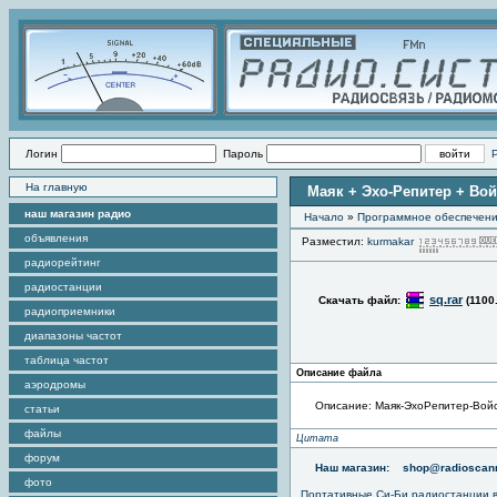
Логин
Пароль
На главную
Маяк + Эхо-Репитер + Во
наш магазин радио
Начало
»
Программное обеспечен
объявления
Разместил:
kurmakar
радиорейтинг
радиостанции
sq.rar
Скачать файл:
(1100
радиоприемники
диапазоны частот
таблица частот
Описание файла
аэродромы
Описание: Маяк-ЭхоРепитер-Войс
статьи
файлы
Цитата
форум
Наш магазин:
shop@radioscann
фото
Портативные
Си-Би радиостанции
в