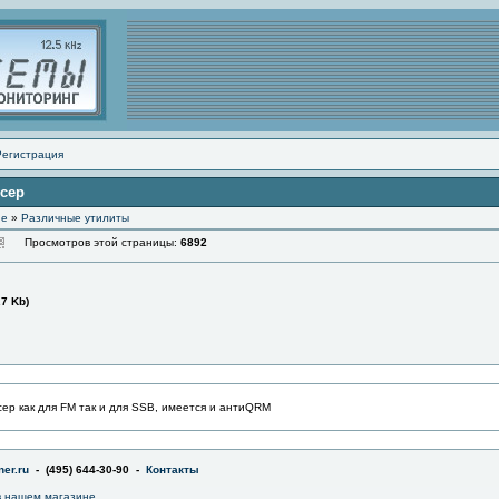
Регистрация
йсер
ие
»
Различные утилиты
Просмотров этой страницы:
6892
.7 Kb)
ер как для FM так и для SSB, имеется и антиQRM
er.ru
- (495) 644-30-90 -
Контакты
 нашем магазине