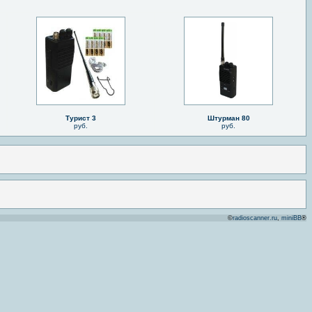
Турист 3
Штурман 80
руб.
руб.
©
radioscanner.ru
,
miniBB
®