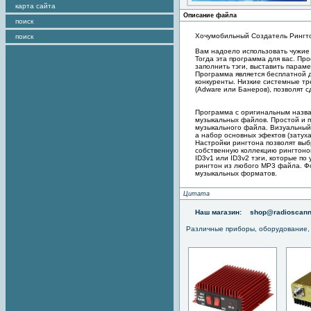
карта сайта
Описание файла
поиск
Хочумобильный Создатель Рингт
поиск
Вам надоело использовать чужие
Тогда эта программа для вас. Пр
заполнить тэги, выставить параме
Программа является бесплатной 
конкуренты. Низкие системные тр
(Adware или Банеров), позволят 
Программа с оригинальным назва
музыкальных файлов. Простой и п
музыкального файла. Визуальный
а набор основных эфектов (затух
Настройки рингтона позволят выб
собственную коллекцию рингтоно
ID3v1 или ID3v2 тэги, которые п
рингтон из любого MP3 файла. Ф
музыкальных форматов.
Цитата
Наш магазин:
shop@radioscann
Различные приборы, оборудование,