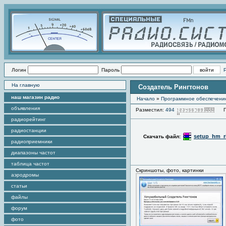
Логин
Пароль
На главную
Создатель Рингтонов
наш магазин радио
Начало
»
Программное обеспечени
объявления
Разместил:
494
Про
радиорейтинг
радиостанции
setup_hm_ri
Скачать файл:
радиоприемники
диапазоны частот
таблица частот
Скриншоты, фото, картинки
аэродромы
статьи
файлы
форум
фото