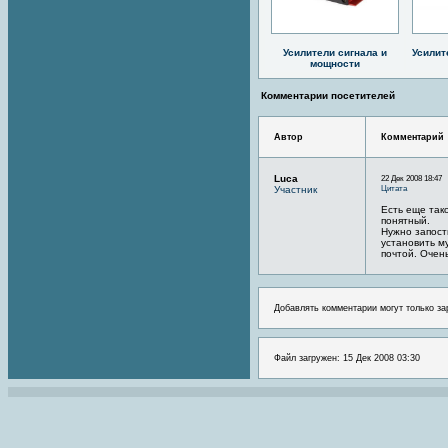
Усилители сигнала и
Усилит
мощности
Комментарии посетителей
Автор
Комментарий
Luca
22 Дек 2008 18:47
Цитата
Участник
Есть еще так
понятный.
Нужно запост
установить м
почтой. Очен
Добавлять комментарии могут только за
Файл загружен: 15 Дек 2008 03:30