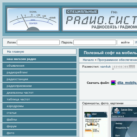
Логин
Пароль
На главную
Полезный софт на мобил
наш магазин радио
Начало
»
Программное обеспечени
объявления
Разместил:
van4uk
радиорейтинг
радиостанции
dlja_mobily.
Скачать файл:
радиоприемники
диапазоны частот
таблица частот
Скриншоты, фото, картинки
аэродромы
статьи
файлы
форум
фото