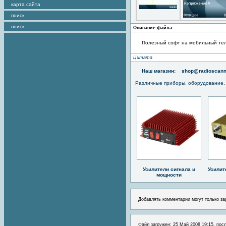
карта сайта
поиск
поиск
Описание файла
Полезный софт на мобильный те
Цитата
Наш магазин:
shop@radioscann
Различные приборы, оборудование,
Усилители сигнала и
Усилит
мощности
Добавлять комментарии могут только за
Файл загружен: 25 Май 2008 19:15, пос