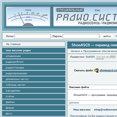
Логин
Пароль
На главную
ShowASCII — перевод сим
наш магазин радио
Начало
»
Программное обеспечени
объявления
Разместил:
Skif585
радиорейтинг
радиостанции
showascii.zi
Скачать файл:
радиоприемники
диапазоны частот
таблица частот
Описание файла
аэродромы
ShowASCII — программа, перевод
статьи
файлы
Цитата
форум
Наш магазин:
shop@radioscann
фото
Портативные
Си-Би радиостанции
в