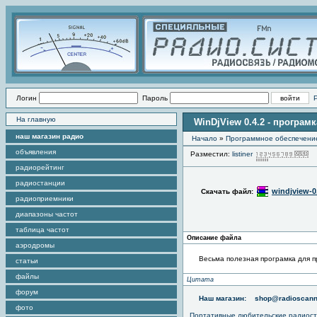
Логин
Пароль
На главную
WinDjView 0.4.2 - програм
наш магазин радио
Начало
»
Программное обеспечени
объявления
Разместил:
listiner
П
радиорейтинг
радиостанции
windjview-0.
Скачать файл:
радиоприемники
диапазоны частот
таблица частот
Описание файла
аэродромы
Весьма полезная програмка для про
статьи
файлы
Цитата
форум
Наш магазин:
shop@radioscann
фото
Портативные любительские радиос