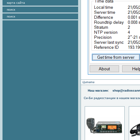
карта сайта
поиск
поиск
Цитата
Наш магазин:
shop@radioscann
Си-Би радиостанции в нашем магаз