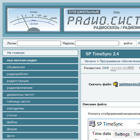
Логин
Пароль
На главную
SP TimeSync 2.4
наш магазин радио
Начало
»
Программное обеспечени
объявления
Разместил:
DVE
Пр
радиорейтинг
радиостанции
sptimesync2
Скачать файл:
радиоприемники
диапазоны частот
таблица частот
Описание файла
аэродромы
Утилита отображения/синхрониза
статьи
файлы
форум
фото