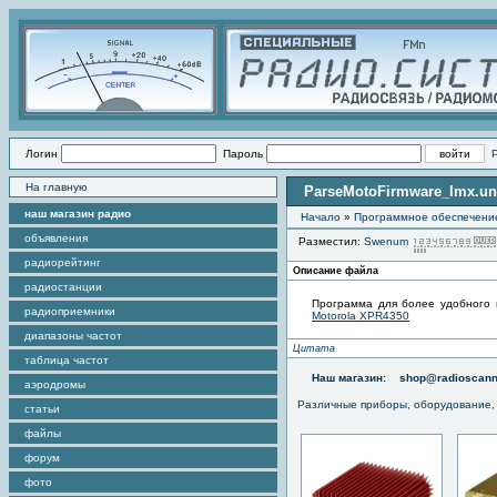
Логин
Пароль
На главную
ParseMotoFirmware_lmx.un
наш магазин радио
Начало
»
Программное обеспечени
объявления
Разместил:
Swenum
радиорейтинг
Описание файла
радиостанции
Программа для более удобного 
радиоприемники
Motorola XPR4350
диапазоны частот
Цитата
таблица частот
Наш магазин:
shop@radioscann
аэродромы
Различные приборы, оборудование,
статьи
файлы
форум
фото