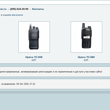
er.ru
- (495) 644-30-90 -
Контакты
a в нашем магазине
Hytera TC-508
Hytera TC-580
руб.
руб.
арегистрированные, активировавшие регистрацию и не ограниченные в доступе участники сайта!
. исправление: 04 Окт 2011 17:12