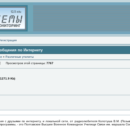
Регистрация
общения по Интернету
ие
»
Различные утилиты
Просмотров этой страницы:
7767
(1271.9 Kb)
я с друзьями по интернету, и локальной сети, от радиолюбителя Колотуша В.М. (Позы
 программы, - это Полтавское Высшее Военное Командное Училище Связи им. маршала Со