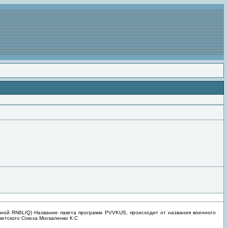
вной RN6LIQ) Название пакета программ PVVKUS, происходит от названия военного
ветского Союза Москаленко К.С