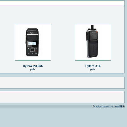
Hytera PD-355
Hytera X1E
руб.
руб.
©
radioscanner.ru
,
miniBB
®