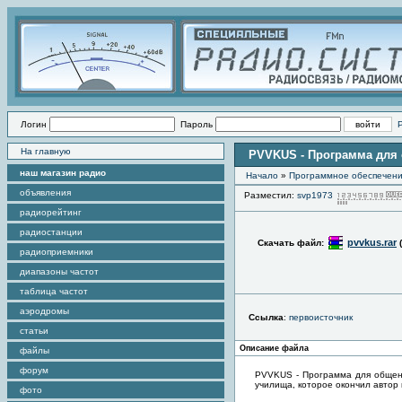
Логин
Пароль
На главную
PVVKUS - Программа для 
наш магазин радио
Начало
»
Программное обеспечен
объявления
Разместил:
svp1973
радиорейтинг
радиостанции
pvvkus.rar
Скачать файл:
радиоприемники
диапазоны частот
таблица частот
аэродромы
Ссылка
:
первоисточник
статьи
Описание файла
файлы
форум
PVVKUS - Программа для общени
училища, которое окончил автор
фото