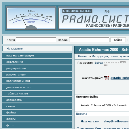
Логин
Пароль
На главную
Astatic Echomax-2000 - Sch
наш магазин радио
Начало
»
Инструкции, схемы, прош
объявления
Разместил:
Spirex
П
радиорейтинг
радиостанции
astatic_ec
Скачать файл:
радиоприемники
диапазоны частот
таблица частот
Описание файла
аэродромы
Astatic Echomax-2000 - Schematic
статьи
файлы
Цитата
форум
Наш магазин:
shop@radioscann
фото
Трансиверы
Yaesu
в нашем магазин