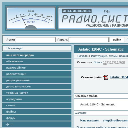
Логин
Пароль
На главную
Astatic 1104C - Schematic
наш магазин радио
Начало
»
Инструкции, схемы, прош
объявления
Разместил:
Spirex
П
радиорейтинг
радиостанции
astatic_110
Скачать файл:
радиоприемники
диапазоны частот
таблица частот
Описание файла
аэродромы
Astatic 1104C - Schematic
статьи
файлы
Цитата
форум
Наш магазин:
shop@radioscann
фото
Портативные любительские радиос