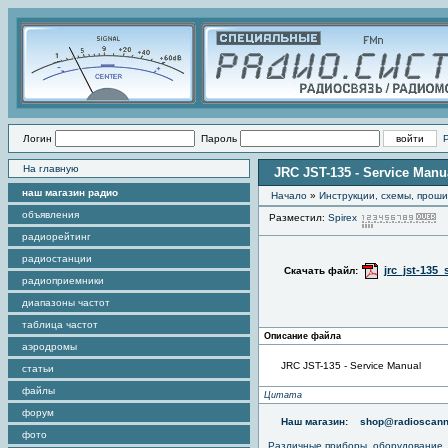
Логин
Пароль
На главную
JRC JST-135 - Service Manu
наш магазин радио
Начало
»
Инструкции, схемы, прош
объявления
Разместил:
Spirex
П
радиорейтинг
радиостанции
jrc_jst-135
Скачать файл:
радиоприемники
диапазоны частот
таблица частот
Описание файла
аэродромы
JRC JST-135 - Service Manual
статьи
файлы
Цитата
форум
Наш магазин:
shop@radioscann
фото
Различные приборы, оборудование,