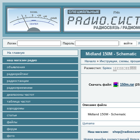
Логин
Пароль
На главную
Midland 150M - Schematic
наш магазин радио
Начало
»
Инструкции, схемы, прош
объявления
Разместил:
Spirex
П
радиорейтинг
радиостанции
150m.rar
Скачать файл:
(25
радиоприемники
диапазоны частот
таблица частот
Описание файла
аэродромы
Midland 150M - Schematic
статьи
файлы
Цитата
форум
Наш магазин:
shop@radioscann
фото
Новая линейка радиостанций Hytera